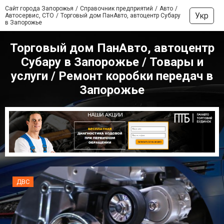
Сайт города Запорожья
Справочник предприятий
Авто
Укр
Автосервис, СТО
Торговый дом ПанАвто, автоцентр Субару
в Запорожье
Торговый дом ПанАвто, автоцентр
Субару в Запорожье / Товары и
услуги / Ремонт коробки передач в
Запорожье
ДВС